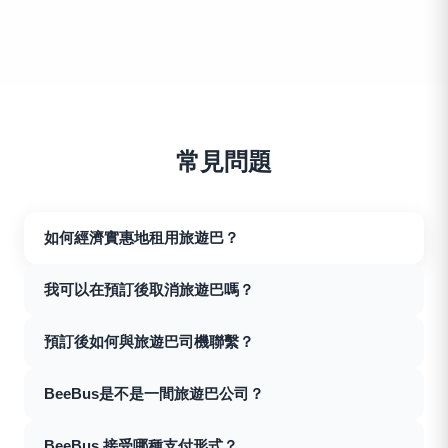
常見問題
如何經濟實惠地租用旅遊巴？
要經濟實惠地租用旅遊巴，建議您使用BeeBus蜜蜂巴士平
我可以在預訂後取消旅遊巴嗎？
台。您可以選擇下載BeeBus蜜蜂巴士APP或直接在我們的
官網上進行操作。在我們的平台上，您只需輸入行程詳情
當然可以。BeeBus蜜蜂巴士非常注重客戶的彈性和需求。
預訂後如何與旅遊巴司機聯繫？
和需求，就可以一次性獲得多家旅遊巴公司的報價。您不
除了允許客戶在出發前7天內無條件取消預訂外，如果遭到
只是在比較價格，更可以查看每家公司的用戶評價和服務
颱風、自然災害或其他不可抗力因素，我們也會提供特殊
出發前一天約下午16:00~20:00左右派車，供應商會在APP
詳情。這樣，您可以結合價格和質量，選擇最適合您的旅
BeeBus是不是一間旅遊巴公司？
的取消政策。在這些特殊情況下，客戶可以與我們聯繫以
輸入車牌及司機的聯絡資料。我們會發WhatsApp訊息通知
遊巴公司。為了獲得最好的價格，建議您提前預訂並避免
獲得全額退款或重新安排行程，確保您的出行計劃和金錢
您，收到訊息後可進入APP訂單詳情查看。請您收到資料
不是的。BeeBus其實是一間科技公司，並不直接經營旅遊
高峰期租賃。
得到最大程度的保障。
BeeBus 接受哪種支付形式？