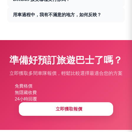
後提前與司機核對訂單，如有任何問題可致電客服。
巴服務。我們的App為用戶提供一個簡單的界面，能快速
索取多家旅遊巴公司的報價，從而避免繁瑣的報價流程，
BeeBus提供多種便利的支付方式，包括信用卡、微信支
用車過程中，我有不滿意的地方，如何反映？
使預訂旅遊巴更加輕鬆和高效。
付、支付寶、銀行轉帳以及轉數快。為您的預訂旅遊巴體
驗帶來更多的靈活性和便捷性。
我們非常重視您的意見和建議。如果在用車過程中有任何
不滿的地方，請您致電客戶服務熱線2116 9339、
WhatsApp 6997 6951或發送電子郵件到
info@ibeebus.com
與我們聯絡。我們會盡快為您處理並確
保提供更好的服務。
準備好預訂旅遊巴士了嗎？
立即獲取多間車隊報價，輕鬆比較選擇最適合您的方案
免費格價
無隱藏收費
24小時回覆
立即獲取報價