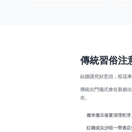
傳統習俗注
結婚講究好意頭，租花車
傳統出門儀式會在新娘出
水。
撒米撒豆後要清理乾淨
紅磡或尖沙咀一帶酒店